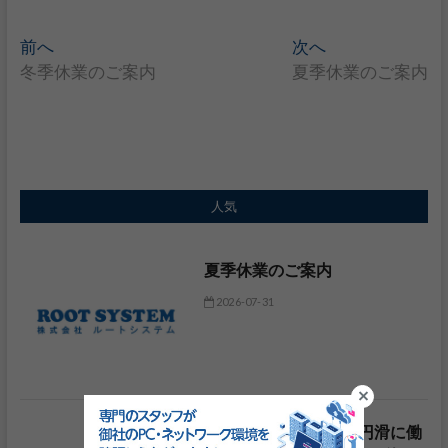
投
前へ
過
次へ
次
冬季休業のご案内
去
夏季休業のご案内
の
稿
の
投
投
稿
ナ
稿
:
ビ
:
ゲ
人気
ー
夏季休業のご案内
シ
2026-07-31
ョ
ン
ミレニアル、Z世代と円滑に働