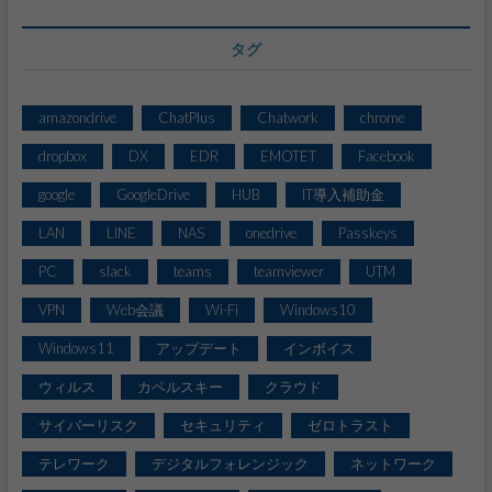
タグ
amazondrive
ChatPlus
Chatwork
chrome
dropbox
DX
EDR
EMOTET
Facebook
google
GoogleDrive
HUB
IT導入補助金
LAN
LINE
NAS
onedrive
Passkeys
PC
slack
teams
teamviewer
UTM
VPN
Web会議
Wi-Fi
Windows10
Windows11
アップデート
インボイス
ウィルス
カペルスキー
クラウド
サイバーリスク
セキュリティ
ゼロトラスト
テレワーク
デジタルフォレンジック
ネットワーク