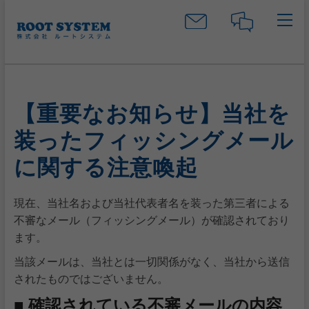
S
k
i
p
t
o
c
【重要なお知らせ】当社を
o
n
装ったフィッシングメール
t
に関する注意喚起
e
n
t
現在、当社名および当社代表者名を装った第三者による
不審なメール（フィッシングメール）が確認されており
ます。
当該メールは、当社とは一切関係がなく、当社から送信
されたものではございません。
■ 確認されている不審メールの内容