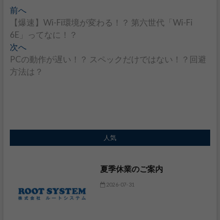
投
前へ
過
【爆速】Wi-Fi環境が変わる！？ 第六世代「Wi-Fi
去
稿
6E」ってなに！？
の
次へ
投
次
ナ
PCの動作が遅い！？ スペックだけではない！？回避
稿
の
ビ
方法は？
:
投
稿
ゲ
:
ー
シ
人気
ョ
ン
夏季休業のご案内
2026-07-31