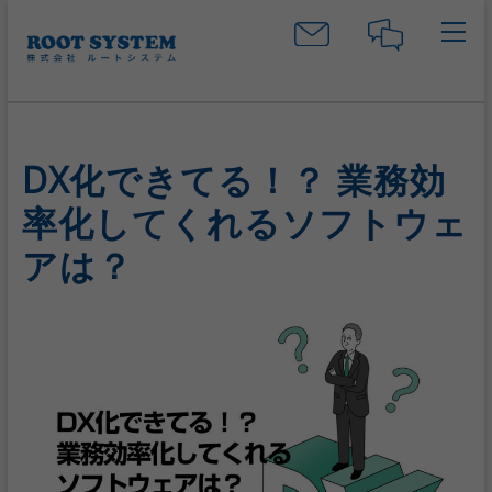
S
k
i
p
t
o
c
DX化できてる！？ 業務効
o
n
率化してくれるソフトウェ
t
アは？
e
n
t