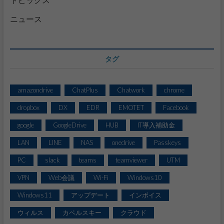
ニュース
タグ
amazondrive
ChatPlus
Chatwork
chrome
dropbox
DX
EDR
EMOTET
Facebook
google
GoogleDrive
HUB
IT導入補助金
LAN
LINE
NAS
onedrive
Passkeys
PC
slack
teams
teamviewer
UTM
VPN
Web会議
Wi-Fi
Windows10
Windows11
アップデート
インボイス
ウィルス
カペルスキー
クラウド