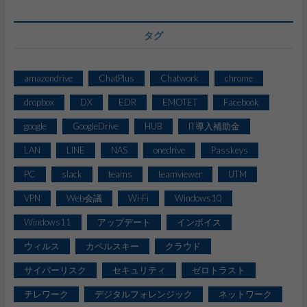
タグ
amazondrive
ChatPlus
Chatwork
chrome
dropbox
DX
EDR
EMOTET
Facebook
google
GoogleDrive
HUB
IT導入補助金
LAN
LINE
NAS
onedrive
Passkeys
PC
slack
teams
teamviewer
UTM
VPN
Web会議
Wi-Fi
Windows10
Windows11
アップデート
インボイス
ウィルス
カペルスキー
クラウド
サイバーリスク
セキュリティ
ゼロトラスト
テレワーク
デジタルフォレンジック
ネットワーク