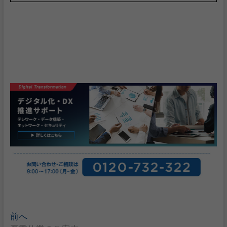
投
前へ
過