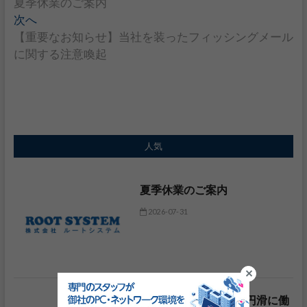
夏季休業のご案内
去
稿
次へ
の
次
【重要なお知らせ】当社を装ったフィッシングメール
投
の
ナ
に関する注意喚起
稿
投
ビ
:
稿
:
ゲ
ー
シ
人気
ョ
夏季休業のご案内
ン
2026-07-31
ミレニアル、Z世代と円滑に働