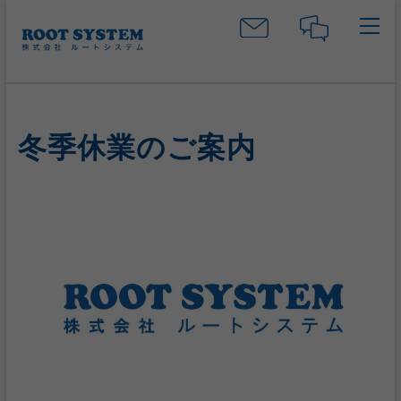
S
k
i
p
t
o
c
冬季休業のご案内
o
n
t
e
n
t